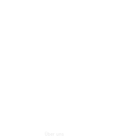
Neufahrzeuggarantie
Online-
Terminbuchung
Pannen- &
Schadenhilfe
Service für
Reisemobile
Teile &
Zubehör
Rückrufe &
Umrüstungen
Gebrauchtfahrzeugsuche
Über uns