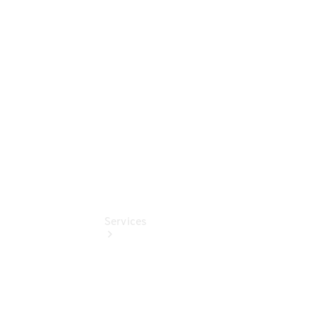
Junge
Sterne
Digitale
Extras
Wartungsservice
Services