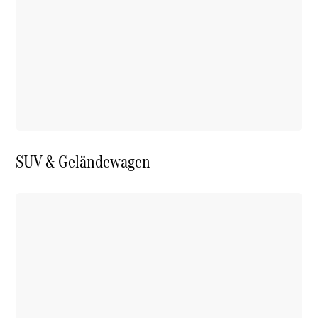
SUV & Geländewagen