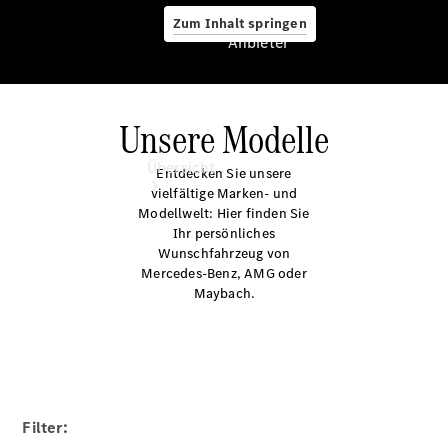
Zum Inhalt springen
Anbieter
Unsere Modelle
Anbieter
Übersicht
Entdecken Sie unsere
vielfältige Marken- und
Modellwelt: Hier finden Sie
Ihr persönliches
Wunschfahrzeug von
Mercedes-Benz, AMG oder
Maybach.
Startseite
Startseite
Ansprechpartner
finden
Beratung
Filter:
vereinbaren